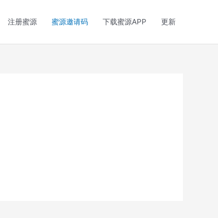
注册蜜源
蜜源邀请码
下载蜜源APP
更新