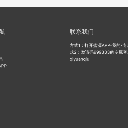
航
联系我们
方式1：打开蜜源APP-我的-专
式2：邀请码999333的专属
码
qiyuanqiu
PP