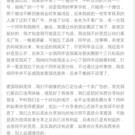
做蜜源以后，我重新申请了一个微信号，平时认识的人在一个
号，做推广的一个号，但是我用的苹果手机，只能用一个微信，
两个微信不断切换就会经常漏消息，后来我就把一些常常联系的
人做了迁到了推广号，并做了分组，命名为不看广告，有一次我
一个同学和我聊天，她说，我通过你的朋友圈买了袜子，挺便宜
挺好的，我才知道我可能是忘了勾选，我说我不好意思让你们看
见广告，一般都屏蔽，可能忘了选择，同学说，没事啊，有便宜
的你就发出来，有合适的我就买了，尽管同学这么说，我还是不
好意思公开，后来又一次我同学说我看你朋友圈那个三只松鼠的
挺便宜我买了，我纳闷为啥我这么小心了我同学还能看到呢，打
开一看是我忘了给这个同学设置分组，不过通过这件事情，我觉
得同学并不反感我发蜜源优惠券，后来干脆就不设置了。
蜜源琪妈觉得，我们不能够把自己定位成一个发广告的，首先我
们要自己使用体验，感觉好了再推荐，我们是把好东西分享给好
朋友，平时我们去一个好玩的地方，会不会发朋友圈分享？同样
的如果你觉得蜜源好，也以一个分享者的心态就不会觉得不好意
思了，我们之所以喜欢分享游玩的地方而不愿意分享蜜源，可能
是因为觉得前者分享之后自己没有利益，后者自己是有利益的，
会觉得不好意思，其实真的没有必要，如果你分享的东西有价
值，别人会感激你的。