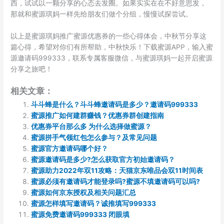
西，试试以一颗分享的心态去发圈。如果实实在在不好意思发，
那就和蜜源琪妈一样先给朋友们做个分组，慢慢试探尝试。
以上是蜜源琪妈推广蜜源优惠券的一些心得体会，中秋节分享这
篇心得，希望对你们有所帮助，中秋快乐！下载蜜源APP，输入蜜
源邀请码999333，联系专属客服微信，与蜜源琪妈一起开启蜜源
分享之旅吧！
相关文章：
斗斗蜂是什么？斗斗蜂邀请码是多少？邀请码999333
蜜源推广如何建群赚钱？优惠券群创建指南
优惠券平台那么多 为什么选择做蜜源？
蜜源拼手气领红包怎么参与？及常见问题
蜜源官方邀请码哪个好？
蜜源邀请码是多少?怎么获取官方初始邀请码？
蜜源助力2022年双11攻略：天猫京东唯品会双11时间表
蜜源必须有邀请码才能登录吗?蜜源不填邀请码可以吗?
蜜源如何京东授权及相关问题汇总
蜜源怎样填写邀请码？诚推填写999333
蜜源免费邀请码999333 闭眼填