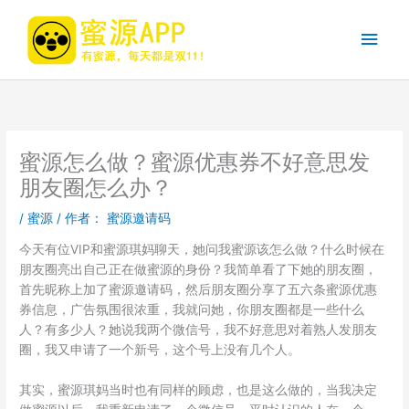
跳
至
主
内
容
菜
单
蜜源怎么做？蜜源优惠券不好意思发
朋友圈怎么办？
/
蜜源
/ 作者：
蜜源邀请码
今天有位VIP和蜜源琪妈聊天，她问我蜜源该怎么做？什么时候在
朋友圈亮出自己正在做蜜源的身份？我简单看了下她的朋友圈，
首先昵称上加了蜜源邀请码，然后朋友圈分享了五六条蜜源优惠
券信息，广告氛围很浓重，我就问她，你朋友圈都是一些什么
人？有多少人？她说我两个微信号，我不好意思对着熟人发朋友
圈，我又申请了一个新号，这个号上没有几个人。
其实，蜜源琪妈当时也有同样的顾虑，也是这么做的，当我决定