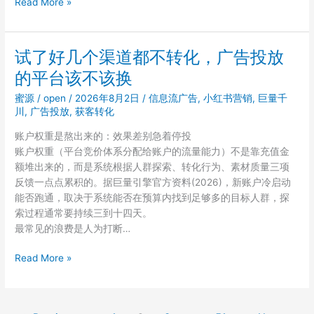
本
Read More »
地
生
活
试了好几个渠道都不转化，广告投放
广
的平台该不该换
告
投
蜜源
/
open
/
2026年8月2日
/
信息流广告
,
小红书营销
,
巨量千
放
川
,
广告投放
,
获客转化
预
账户权重是熬出来的：效果差别急着停投
算
账户权重（平台竞价体系分配给账户的流量能力）不是靠充值金
该
额堆出来的，而是系统根据人群探索、转化行为、素材质量三项
给
反馈一点点累积的。据巨量引擎官方资料(2026)，新账户冷启动
抖
能否跑通，取决于系统能否在预算内找到足够多的目标人群，探
音
索过程通常要持续三到十四天。
还
最常见的浪费是人为打断…
是
小
试
Read More »
红
了
书
好
几