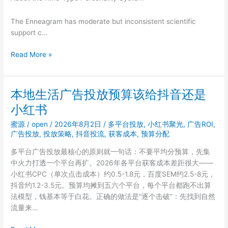
APP
邀
The Enneagram has moderate but inconsistent scientific
请
support c…
码
999333
Which
Read More »
的
Personality
疑
Test
问
Should
解
本地生活广告投放预算该给抖音还是
You
答
小红书
Take?
汇
Big
总
蜜源
/
open
/
2026年8月2日
/
多平台投放
,
小红书聚光
,
广告ROI
,
Five,
广告投放
,
投放策略
,
抖音投流
,
获客成本
,
预算分配
MBTI,
多平台广告投放最核心的原则就一句话：不要平均分预算，先集
or
中火力打透一个平台再扩。2026年各平台获客成本差距很大——
Enneagram
小红书CPC（单次点击成本）约0.5-1.8元，百度SEM约2.5-8元，
抖音约1.2-3.5元。预算均摊到五六个平台，每个平台都跑不出算
法模型，钱基本等于白花。正确的做法是”逐个击破”：先找到自然
流量来…