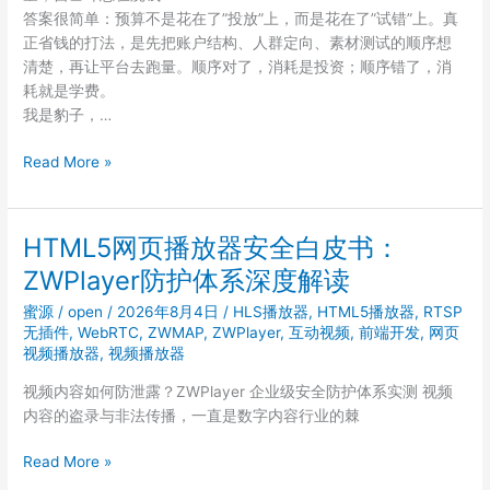
答案很简单：预算不是花在了”投放”上，而是花在了”试错”上。真
正省钱的打法，是先把账户结构、人群定向、素材测试的顺序想
清楚，再让平台去跑量。顺序对了，消耗是投资；顺序错了，消
耗就是学费。
我是豹子，…
广
Read More »
告
投
放
HTML5网页播放器安全白皮书：
从
ZWPlayer防护体系深度解读
注
册
蜜源
/
open
/
2026年8月4日
/
HLS播放器
,
HTML5播放器
,
RTSP
到
无插件
,
WebRTC
,
ZWMAP
,
ZWPlayer
,
互动视频
,
前端开发
,
网页
进
视频播放器
,
视频播放器
阶，
视频内容如何防泄露？ZWPlayer 企业级安全防护体系实测 视频
每
内容的盗录与非法传播，一直是数字内容行业的棘
个
阶
HTML5
Read More »
段
网