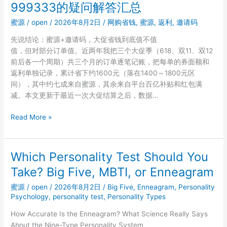
999333的疑问解答汇总
999333
选
蜜源
/
open
/
2026年8月2日
/
网购省钱
,
蜜源
,
返利
,
邀请码
品
先说结论：蜜源+邀请码，大促省钱到底值不值
指
值，但对部分订单值。近两年我把三个大促季（618、双11、双12
南：
前后各一个周期）共三个月的订单逐笔记账，把每单的券面额和
哪
返利单独记录，累计省下约1600元（落在1400～1800元区
些
间），其中约七成来自蜜源，其余来自平台百亿补贴和红包满
商
减。本文更新于最近一次大促结算之后，数据…
品
返
注
Read More »
利
册
比
前
例
最
高，
Which Personality Test Should You
关
哪
Take? Big Five, MBTI, or Enneagram
心
些
什
不
蜜源
/
open
/
2026年8月2日
/
Big Five
,
Enneagram
,
Personality
么？
Psychology
,
personality test
,
Personality Types
值
蜜
得
How Accurate Is the Enneagram? What Science Really Says
源
等
About the Nine-Type Personality System