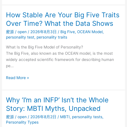
的
页
重
播
How Stable Are Your Big Five Traits
点
放
打
Over Time? What the Data Shows
器
法
安
蜜源
/
open
/
2026年8月3日
/
Big Five
,
OCEAN Model
,
不
全
personality test
,
personality traits
一
白
样
What Is the Big Five Model of Personality?
皮
The Big Five, also known as the OCEAN model, is the most
书：
widely accepted scientific framework for describing human
ZWPlayer
pe…
防
护
How
Read More »
体
Stable
系
Are
深
Your
Why ‘I’m an INFP’ Isn’t the Whole
度
Big
解
Story: MBTI Myths, Unpacked
Five
读
Traits
蜜源
/
open
/
2026年8月2日
/
MBTI
,
personality tests
,
Over
Personality Types