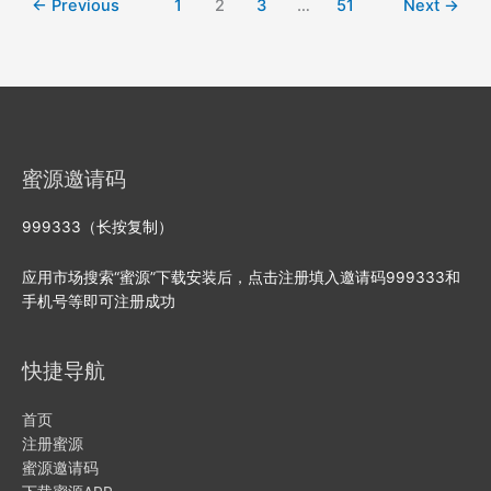
←
Previous
1
2
3
…
51
Next
→
个
渠
道
都
不
转
化，
蜜源邀请码
广
告
投
999333（长按复制）
放
的
应用市场搜索“蜜源”下载安装后，点击注册填入邀请码999333和
平
手机号等即可注册成功
台
该
快捷导航
不
该
换
首页
注册蜜源
蜜源邀请码