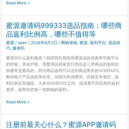
Which
Read More »
Personality
Test
Should
蜜源邀请码999333选品指南：哪些商
You
品返利比例高，哪些不值得等
Take?
Big
蜜源
/
open
/
2026年8月2日
/
网购省钱
,
蜜源
,
返利平台
,
选品技
Five,
巧
,
邀请码
MBTI,
蜜源买什么返利最高？根据我长期使用蜜源这款优惠券导购平台
or
的经验，美妆护肤、母婴用品和家居日用品这三类商品的返利比
Enneagram
例通常是最高的，部分商品返利可以达到商品售价的10%到40%。
for
数码电子产品虽然单价高，但因为利润透明、价格竞争激烈，返
ISTJ
利比例反而偏低，大多在5%到15%之间。搞清楚不同品类的返利
差异，能帮你把每一笔购物的返利…
蜜
Read More »
源
邀
请
注册前最关心什么？蜜源APP邀请码
码