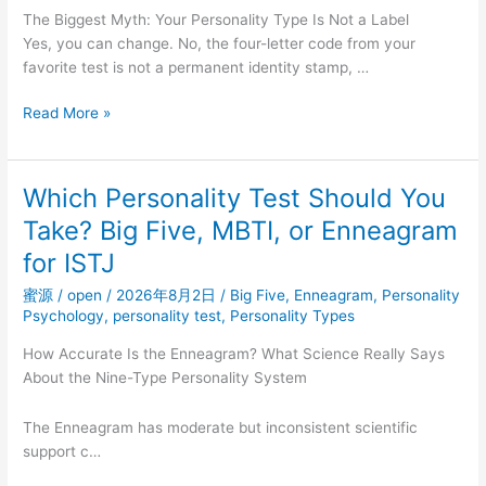
Time?
The Biggest Myth: Your Personality Type Is Not a Label
What
Yes, you can change. No, the four-letter code from your
the
favorite test is not a permanent identity stamp, …
Data
Shows
Why
Read More »
‘I’m
an
INFP’
Which Personality Test Should You
Isn’t
Take? Big Five, MBTI, or Enneagram
the
Whole
for ISTJ
Story:
蜜源
/
open
/
2026年8月2日
/
Big Five
,
Enneagram
,
Personality
MBTI
Psychology
,
personality test
,
Personality Types
Myths,
Unpacked
How Accurate Is the Enneagram? What Science Really Says
About the Nine-Type Personality System
The Enneagram has moderate but inconsistent scientific
support c…