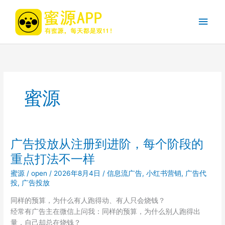
跳
至
主
内
容
菜
单
蜜源
广告投放从注册到进阶，每个阶段的
重点打法不一样
蜜源
/
open
/
2026年8月4日
/
信息流广告
,
小红书营销
,
广告代
投
,
广告投放
同样的预算，为什么有人跑得动、有人只会烧钱？
经常有广告主在微信上问我：同样的预算，为什么别人跑得出
量，自己却总在烧钱？