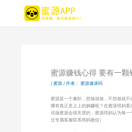
跳
至
内
容
蜜源赚钱心得 要有一颗
/
蜜源
/ 作者：
蜜源邀请码
蜜源是一个兼职，想做就做，不想做就不做
哪有真正意义上的躺赚呢？在蜜源琪妈看
试做蜜源会很失望的，蜜源琪妈认为每一个
过专属客服联系琪妈微信）