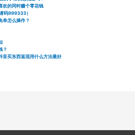
喜欢的同时赚个零花钱
码999333）
免单怎么操作？
知
钱？
抖音买东西返现用什么方法最好