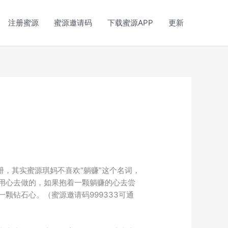
注册蜜源
蜜源邀请码
下载蜜源APP
更新
，其实蜜源琪妈不喜欢“躺赚”这个名词，
用心去做的，如果抱着一颗躺赚的心去尝
颗钻石心。（蜜源邀请码999333可通