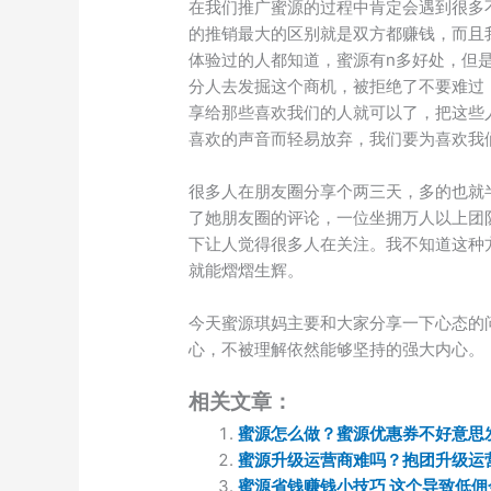
在我们推广蜜源的过程中肯定会遇到很多
的推销最大的区别就是双方都赚钱，而且
体验过的人都知道，蜜源有n多好处，但
分人去发掘这个商机，被拒绝了不要难过
享给那些喜欢我们的人就可以了，把这些
喜欢的声音而轻易放弃，我们要为喜欢我
很多人在朋友圈分享个两三天，多的也就
了她朋友圈的评论，一位坐拥万人以上团
下让人觉得很多人在关注。我不知道这种
就能熠熠生辉。
今天蜜源琪妈主要和大家分享一下心态的
心，不被理解依然能够坚持的强大内心。
相关文章：
蜜源怎么做？蜜源优惠券不好意思
蜜源升级运营商难吗？抱团升级运
蜜源省钱赚钱小技巧 这个导致低