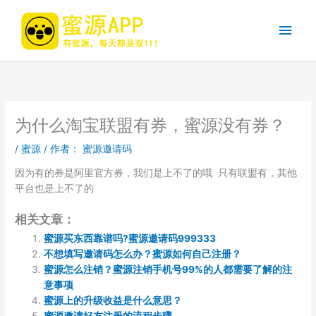
跳
至
主
内
容
菜
单
为什么淘宝联盟有券，蜜源没有券？
/
蜜源
/ 作者：
蜜源邀请码
因为有的券是阿里官方券，我们是上不了的哦 只有联盟有，其他
平台也是上不了的
相关文章：
蜜源买东西靠谱吗?蜜源邀请码999333
不想填写邀请码怎么办？蜜源如何自己注册？
蜜源怎么注销？蜜源注销手机号99%的人都需要了解的注
意事项
蜜源上的升级收益是什么意思？